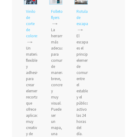
Vinilo
Folletos,
Rotulación
de
flyers
de
corte
escaparates
de
La
colores
herramienta
El
más
escaparate
Un
adecuada
es el
material
para
principal
flexible
comunicarse
elemento
y
de
de
adhesivo
manera
comunicación
para
breve,
entre
crear
concreta
el
elementos
y
establecimiento
recortados
muy
y el
que
visual.
público,
ofrece
Puede
activo
aplicaciones
ser
las 24
muy
un
horas
creativas
mapa,
del
y de
una
día.