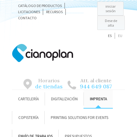
CATÁLOGO DE PRODUCTOS
iniciar
sesión
LICITACIONES
RECURSOS
CONTACTO
Dese de
alta
ES
EU
Horarios
Att. al cliente
de tiendas
944 649 087
CARTELERÍA
DIGITALIZACIÓN
IMPRENTA
COPISTERÍA
PRINTING SOLUTIONS FOR EVENTS
ENVÍO DE TRABAJOS
PRESUPUESTOS