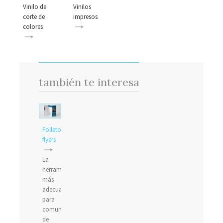
Vinilo de
Vinilos
corte de
impresos
colores
también te interesa
Folletos,
flyers
La
herramienta
más
adecuada
para
comunicarse
de