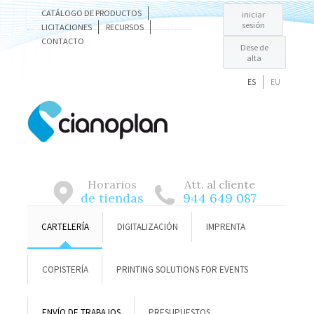
CATÁLOGO DE PRODUCTOS
iniciar
sesión
LICITACIONES
RECURSOS
CONTACTO
Dese de
alta
ES
EU
Horarios
Att. al cliente
de tiendas
944 649 087
CARTELERÍA
DIGITALIZACIÓN
IMPRENTA
COPISTERÍA
PRINTING SOLUTIONS FOR EVENTS
ENVÍO DE TRABAJOS
PRESUPUESTOS