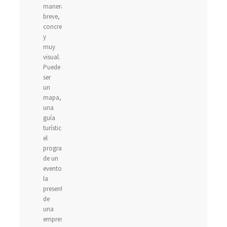
manera
breve,
concreta
y
muy
visual.
Puede
ser
un
mapa,
una
guía
turística,
el
programa
de un
evento,
la
presentación
de
una
empresa