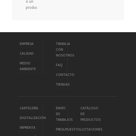
o un
producto...
EMPRESA
TRABAJA
CON
CALIDAD
NOSOTROS
MEDIO
FAQ
AMBIENTE
CONTACTO
TIENDAS
CARTELERÍA
ENVÍO
CATÁLOGO
DE
DE
DIGITALIZACIÓN
TRABAJOS
PRODUCTOS
IMPRENTA
PRESUPUESTOS
LICITACIONES