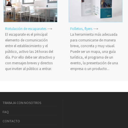
Rotulación de escaparates
Folletos, flyers
El escaparate es el principal
La herramienta más adecuada
elemento de comunicación
para comunicarse de manera
entre el establecimiento y el
breve, concreta y muy visual.
público, activo las 24 horas del
Puede ser un mapa, una guía
día. Por ello debe ser atractivo y
turística, el programa de un
con mensajes breves y directos
evento, la presentación de una
que inviten al público a entrar.
empresa o un producto...
TRABAJA CON NOSOTROS
FAQ
CONTACTO