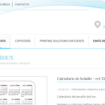
ECURSOS
CONTACTO
ENTA
COPISTERÍA
PRINTING SOLUTIONS FOR EVENTS
ENVÍO D
. EGU5
ario de bolsillo - ref. EGU5
Calendario de bolsillo - ref.
categoría :
Calendarios empresa perso
Calendario de tamaño 6x9 cm.
Impreso a color por ambas caras y g