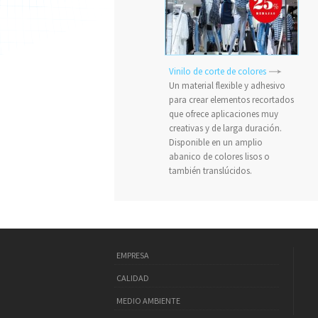
Vinilo de corte de colores
Un material flexible y adhesivo
para crear elementos recortados
que ofrece aplicaciones muy
creativas y de larga duración.
Disponible en un amplio
abanico de colores lisos o
también translúcidos.
EMPRESA
CALIDAD
MEDIO AMBIENTE