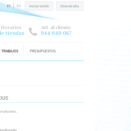
ES
EU
iniciar sesión
Dese de alta
Horarios
Att. al cliente
de tiendas
944 649 087
E TRABAJOS
PRESUPUESTOS
 EGU5
nalizados.
lasofonado.