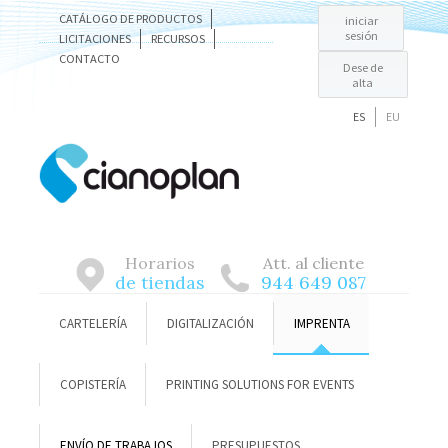
CATÁLOGO DE PRODUCTOS
iniciar
sesión
LICITACIONES
RECURSOS
CONTACTO
Dese de
alta
ES
EU
Horarios
Att. al cliente
de tiendas
944 649 087
CARTELERÍA
DIGITALIZACIÓN
IMPRENTA
COPISTERÍA
PRINTING SOLUTIONS FOR EVENTS
ENVÍO DE TRABAJOS
PRESUPUESTOS