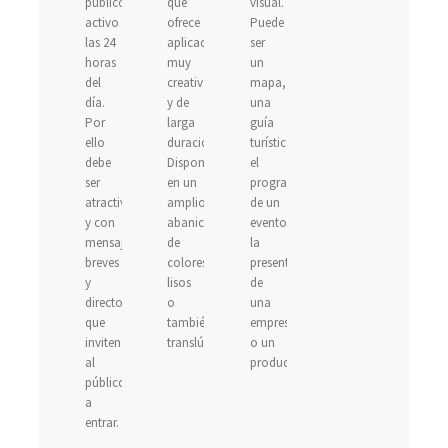
público,
que
visual.
activo
ofrece
Puede
las 24
aplicaciones
ser
horas
muy
un
del
creativas
mapa,
día.
y de
una
Por
larga
guía
ello
duración.
turística,
debe
Disponible
el
ser
en un
programa
atractivo
amplio
de un
y con
abanico
evento,
mensajes
de
la
breves
colores
presentación
y
lisos
de
directos
o
una
que
también
empresa
inviten
translúcidos.
o un
al
producto...
público
a
entrar.