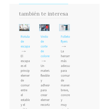
también te interesa
Rotulación
Vinilo
Folletos,
de
de
flyers
escaparates
corte
de
La
El
colores
herramienta
escaparate
más
es el
Un
adecuada
principal
material
para
elemento
flexible
comunicarse
de
y
de
comunicación
adhesivo
manera
entre
para
breve,
el
crear
concreta
establecimiento
elementos
y
y el
recortados
muy