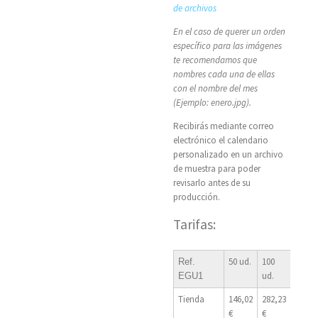
de archivos
En el caso de querer un orden
específico para las imágenes
te recomendamos que
nombres cada una de ellas
con el nombre del mes
(Ejemplo: enero.jpg).
Recibirás mediante correo
electrónico el calendario
personalizado en un archivo
de muestra para poder
revisarlo antes de su
producción.
Tarifas:
50 ud.
100
250
Ref.
ud.
ud.
EGU1
Tienda
146,02
282,23
656,5
€
€
€