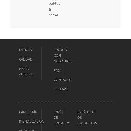
público
a
entrar.
EMPRESA
TRABAJA
CON
CALIDAD
NOSOTROS
MEDIO
FAQ
AMBIENTE
CONTACTO
TIENDAS
CARTELERÍA
ENVÍO
CATÁLOGO
DE
DE
DIGITALIZACIÓN
TRABAJOS
PRODUCTOS
IMPRENTA