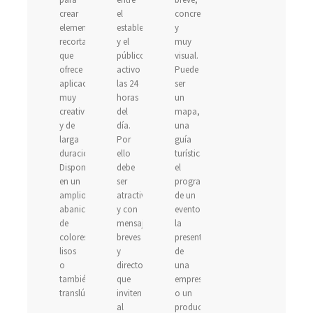
crear
el
concreta
elementos
establecimiento
y
recortados
y el
muy
que
público,
visual.
ofrece
activo
Puede
aplicaciones
las 24
ser
muy
horas
un
creativas
del
mapa,
y de
día.
una
larga
Por
guía
duración.
ello
turística,
Disponible
debe
el
en un
ser
programa
amplio
atractivo
de un
abanico
y con
evento,
de
mensajes
la
colores
breves
presentación
lisos
y
de
o
directos
una
también
que
empresa
translúcidos.
inviten
o un
al
producto...