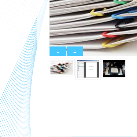
←
←
→
→