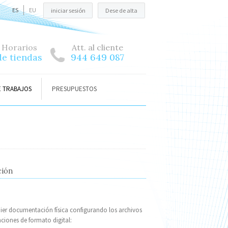
ES
EU
iniciar sesión
Dese de alta
Horarios
Att. al cliente
de tiendas
944 649 087
E TRABAJOS
PRESUPUESTOS
ción
ier documentación física configurando los archivos
ciones de formato digital: