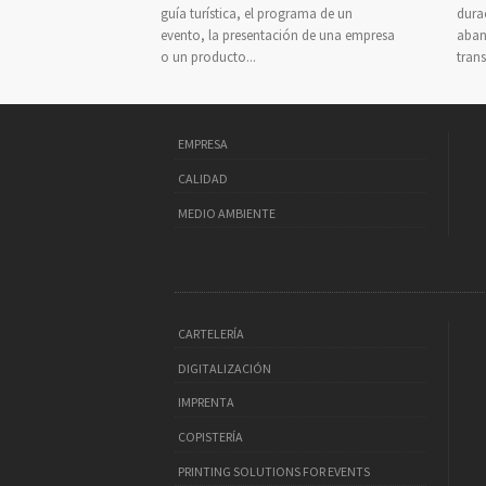
guía turística, el programa de un
dura
evento, la presentación de una empresa
aban
o un producto...
trans
EMPRESA
CALIDAD
MEDIO AMBIENTE
CARTELERÍA
DIGITALIZACIÓN
IMPRENTA
COPISTERÍA
PRINTING SOLUTIONS FOR EVENTS