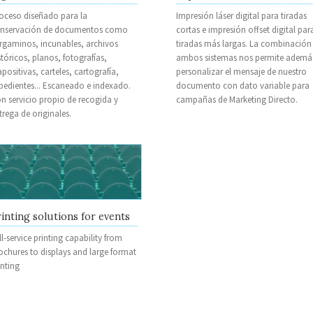
oceso diseñado para la
Impresión láser digital para tiradas
nservación de documentos como
cortas e impresión offset digital par
rgaminos, incunables, archivos
tiradas más largas. La combinación
stóricos, planos, fotografías,
ambos sistemas nos permite ademá
apositivas, carteles, cartografía,
personalizar el mensaje de nuestro
pedientes... Escaneado e indexado.
documento con dato variable para
n servicio propio de recogida y
campañas de Marketing Directo.
trega de originales.
inting solutions for events
ll-service printing capability from
ochures to displays and large format
inting