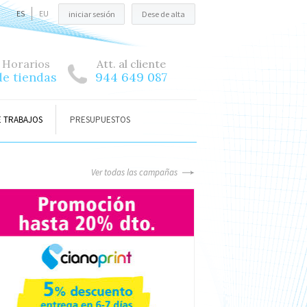
ES
EU
iniciar sesión
Dese de alta
Horarios
Att. al cliente
de tiendas
944 649 087
E TRABAJOS
PRESUPUESTOS
Ver todas las campañas