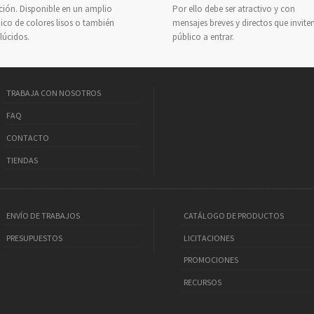
ción. Disponible en un amplio
Por ello debe ser atractivo y con
ico de colores lisos o también
mensajes breves y directos que inviten
lúcidos.
público a entrar.
TRABAJA CON NOSOTROS
FAQ
CONTACTO
TIENDAS
ENVÍO DE TRABAJOS
CATÁLOGO DE PRODUCTOS
PRESUPUESTOS
LICITACIONES
PROMOCIONES
RECURSOS