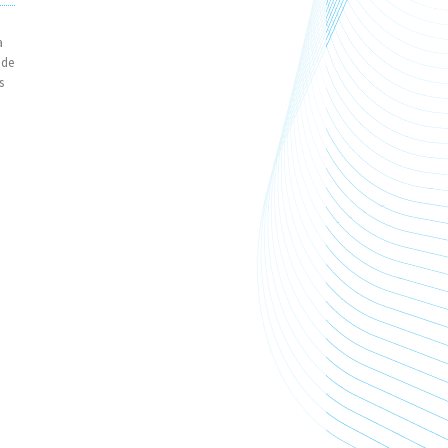
a
 de
s