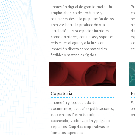
Impresión digital de gran formato. Un
Pr
amplio abanico de productos y
co
soluciones desde la preparación de los
pe
archivos hasta la producción y la
hi
instalación. Para espacios interiores
di
como exteriores, con tintas y soportes
ex
resistentes al agua y a la luz. Con
Co
impresión directa sobre materiales
en
flexibles y materiales rígidos.
Copistería
Pr
Impresión y fotocopiado de
Fu
documentos, pequeñas publicaciones,
br
cuadernillos. Reproducción,
pr
escaneado, vectorización y plegado
de planos. Carpetas corporativas en
formatos especiales.