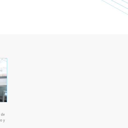
 de
o y
.